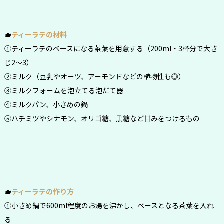
🫖
ティーラテの材料
①ティーラテのベースになる茶葉を用意する（200ml・3杯分で大さ
じ2～3）
②ミルク（豆乳やオーツ、アーモンドなどの植物性も◎）
③ミルクフォームを泡立てる泡だて器
④ミルクパン、小さめの鍋
⑤ハチミツやシナモン、オリゴ糖、黒糖など甘みをつけるもの
🫖
ティーラテの作り方
①小さめ鍋で600ml程度のお湯を沸かし、ベースとなる茶葉を入れ
る