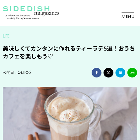
ENTERTAINMENT
MENU
LIFE
GOURMET FOOD
LIFE
美味しくてカンタンに作れるティーラテ5選！おうち
BEAUTY
カフェを楽しもう♡
FASHION
公開日：24.11.06
COLUMN
HOROSCOPE