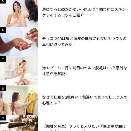
2
5
洗顔すると顔がかゆい…原因は？効果的にスキン
ケアをするコツをご紹介
2
6
チョコラBBは髪と頭皮の健康にも良い？ウワサの
真相に迫ってみた！
2
7
海やプールに行く前日のセルフ脱毛はOK？意外な
注意点を解説！
2
8
なぜ同じ服を2色買い？色違いで買ってしまう人の
心理とは？
2
9
【珈琲×音楽】フラリと入りたい「生演奏が聴け