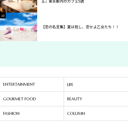
る」東京都内のカフェ5店
10
2
【恋の名言集】夏は短し、恋せよ乙女たち！！
ENTERTAINMENT
LIFE
GOURMET FOOD
BEAUTY
FASHION
COLUMN