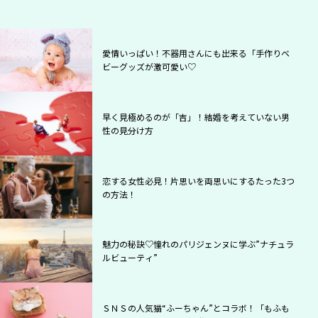
愛情いっぱい！不器用さんにも出来る「手作りベ
ビーグッズが激可愛い♡
早く見極めるのが「吉」！結婚を考えていない男
性の見分け方
恋する女性必見！片思いを両思いにするたった3つ
の方法！
魅力の秘訣♡憧れのパリジェンヌに学ぶ”ナチュラ
ルビューティ”
ＳＮＳの人気猫“ふーちゃん”とコラボ！「もふも