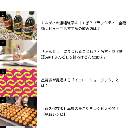
2
1
カルディの濃縮紅茶は甘すぎ？ブラックティー全種
類レビュー♡おすすめの飲み方は？
2
2
「ふんどし」にまつわることわざ・名言・四字熟
語5選！ふんどしを締るはどんな意味？
2
3
星野源が提唱する「イエローミュージック」と
は？
2
4
【永久保存版】本場のたこやきレシピ大公開！
【絶品レシピ】