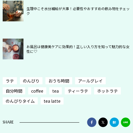
生理中こそ水分補給が大事！必要性やおすすめの飲み物をチェッ
ク
お風呂は健康美ケアに効果的！正しい入り方を知って魅力的な女
性に♡
ラテ
のんびり
おうち時間
アールグレイ
自分時間
coffee
tea
ティーラテ
ホットラテ
のんびりタイム
tea latte
SHARE