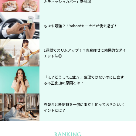
ふティッシュカバー」新登場
もはや最強？！Yahoo!カーナビが使え過ぎ！
1週間でスリムアップ！？お腹痩せに効果的なダイ
エット法◎
「え？どうして出血？」生理ではないのに出血す
る不正出血の原因とは？
衣替えと断捨離を一度に両立！知っておきたいポ
イントとは？
RANKING