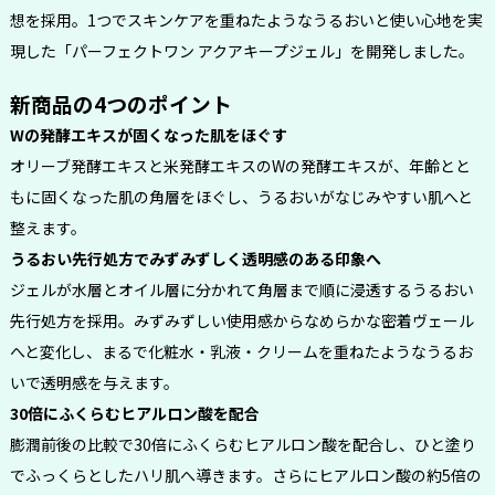
想を採用。1つでスキンケアを重ねたようなうるおいと使い心地を実
現した「パーフェクトワン アクアキープジェル」を開発しました。
新商品の4つのポイント
Wの発酵エキスが固くなった肌をほぐす
オリーブ発酵エキスと米発酵エキスのWの発酵エキスが、年齢とと
もに固くなった肌の角層をほぐし、うるおいがなじみやすい肌へと
整えます。
うるおい先行処方でみずみずしく透明感のある印象へ
ジェルが水層とオイル層に分かれて角層まで順に浸透するうるおい
先行処方を採用。みずみずしい使用感からなめらかな密着ヴェール
へと変化し、まるで化粧水・乳液・クリームを重ねたようなうるお
いで透明感を与えます。
30倍にふくらむヒアルロン酸を配合
膨潤前後の比較で30倍にふくらむヒアルロン酸を配合し、ひと塗り
でふっくらとしたハリ肌へ導きます。さらにヒアルロン酸の約5倍の