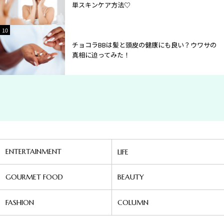
単スキンケア方法♡
10
2
チョコラBBは髪と頭皮の健康にも良い？ウワサの
真相に迫ってみた！
ENTERTAINMENT
LIFE
GOURMET FOOD
BEAUTY
FASHION
COLUMN