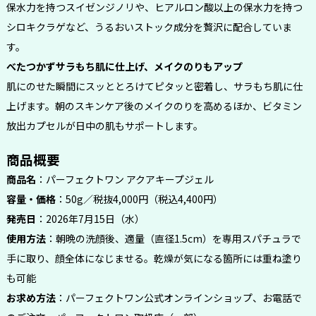
保水力を持つスイゼンジノリや、ヒアルロン酸以上の保水力を持つ
シロキクラゲなど、うるおいストック成分を贅沢に配合していま
す。
べたつかずサラもち肌に仕上げ、メイクのりもアップ
肌にのせた瞬間にスッととろけてピタッと密着し、サラもち肌に仕
上げます。朝のスキンケア後のメイクのりを高めるほか、ビタミン
放出カプセルが日中の肌もサポートします。
商品概要
商品名
：パーフェクトワン アクアキープジェル
容量・価格
：50g／税抜4,000円（税込4,400円）
発売日
：2026年7月15日（水）
使用方法
：朝晩の洗顔後、適量（直径1.5cm）を専用スパチュラで
手に取り、顔全体になじませる。乾燥が気になる箇所には重ね塗り
も可能
お求め方法
：パーフェクトワン公式オンラインショップ、お電話で