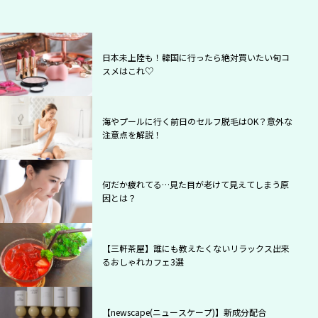
日本未上陸も！韓国に行ったら絶対買いたい旬コ
スメはこれ♡
海やプールに行く前日のセルフ脱毛はOK？意外な
注意点を解説！
何だか疲れてる…見た目が老けて見えてしまう原
因とは？
【三軒茶屋】誰にも教えたくないリラックス出来
るおしゃれカフェ3選
【newscape(ニュースケープ)】新成分配合