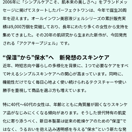
2006年に「シンプルケアこそ、肌本来の美しさへ」をブランドメッ
セージに掲げてスタートしたパーフェクトワンは、今年で誕生20周
年を迎えます。オールインワン美容液ジェルシリーズの累計販売実
績は9,000万個を突破しており、長年にわたり多くの女性から支持を
集めてきました。その20年の肌研究から生まれた新作が、今回発売
される「アクアキープジェル」です。
“保湿”から”保水”へ 新発想のスキンケア
近年、時短志向や暮らしの多様化を背景に、1つで必要なケアをすべ
て叶えるシンプルスキンケアへの関心が高まっています。同時に、
機能性だけでなく毎日心地よく使い続けられるテクスチャーや使い
勝手を重視して商品を選ぶ方も増えています。
特に40代〜60代の女性は、年齢とともに角質層が固くなりスキンケ
ア品がなじみにくくなる傾向があります。そうした世代特有の肌変
化に寄り添うべく、新日本製薬は従来の乾燥ケアのための”保湿”で
はなく、うるおいを抱え込み透明感を与える”保水”という新たな発