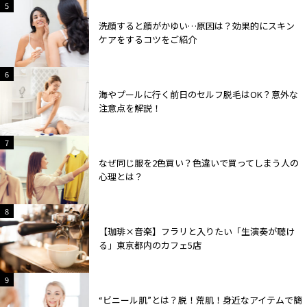
2
5
洗顔すると顔がかゆい…原因は？効果的にスキン
ケアをするコツをご紹介
2
6
海やプールに行く前日のセルフ脱毛はOK？意外な
注意点を解説！
2
7
なぜ同じ服を2色買い？色違いで買ってしまう人の
心理とは？
2
8
【珈琲×音楽】フラリと入りたい「生演奏が聴け
る」東京都内のカフェ5店
2
9
“ビニール肌”とは？脱！荒肌！身近なアイテムで簡