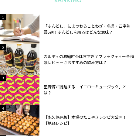
RANKING
2
1
「ふんどし」にまつわることわざ・名言・四字熟
語5選！ふんどしを締るはどんな意味？
2
2
カルディの濃縮紅茶は甘すぎ？ブラックティー全種
類レビュー♡おすすめの飲み方は？
2
3
星野源が提唱する「イエローミュージック」と
は？
2
4
【永久保存版】本場のたこやきレシピ大公開！
【絶品レシピ】