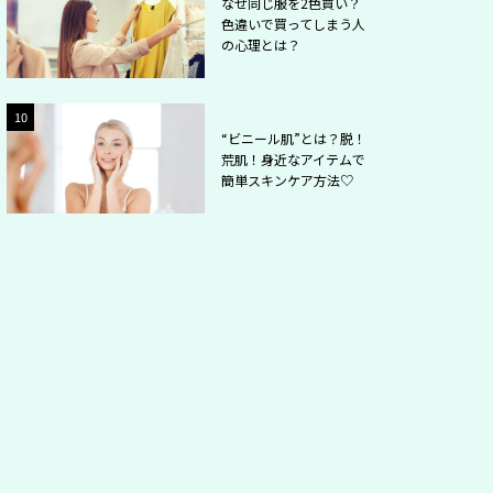
なぜ同じ服を2色買い？
色違いで買ってしまう人
の心理とは？
10
2
“ビニール肌”とは？脱！
荒肌！身近なアイテムで
簡単スキンケア方法♡