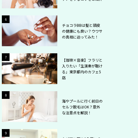
2
6
チョコラBBは髪と頭皮
の健康にも良い？ウワサ
の真相に迫ってみた！
2
7
【珈琲×音楽】フラリと
入りたい「生演奏が聴け
る」東京都内のカフェ5
店
2
8
海やプールに行く前日の
セルフ脱毛はOK？意外
な注意点を解説！
2
9