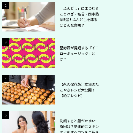
2
2
「ふんどし」にまつわる
ことわざ・名言・四字熟
語5選！ふんどしを締る
はどんな意味？
2
3
星野源が提唱する「イエ
ローミュージック」と
は？
2
4
【永久保存版】本場のた
こやきレシピ大公開！
【絶品レシピ】
2
5
洗顔すると顔がかゆい…
原因は？効果的にスキン
ケアをするコツをご紹介