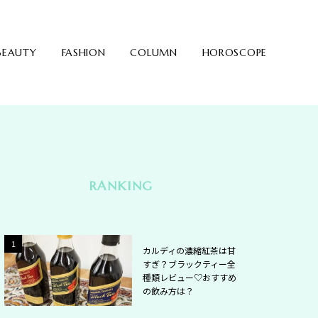
BEAUTY
FASHION
COLUMN
HOROSCOPE
RANKING
2
1
カルディの濃縮紅茶は甘
すぎ？ブラックティー全
種類レビュー♡おすすめ
の飲み方は？