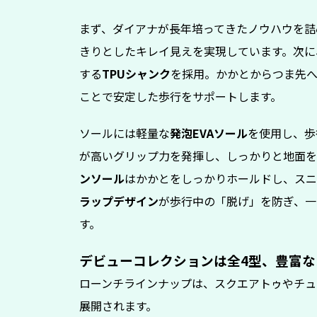
まず、ダイアナが長年培ってきたノウハウを詰
きりとしたキレイ見えを実現しています。次に
する
TPUシャンク
を採用。かかとからつま先
ことで安定した歩行をサポートします。
ソールには軽量な
発泡EVAソール
を使用し、歩
が高いグリップ力を発揮し、しっかりと地面を
ンソール
はかかとをしっかりホールドし、スニ
ラップデザイン
が歩行中の「脱げ」を防ぎ、一
す。
デビューコレクションは全4型、豊富な
ローンチラインナップは、スクエアトゥやチュ
展開されます。