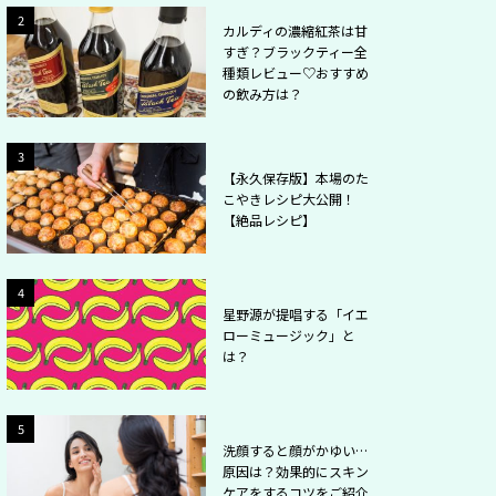
2
2
カルディの濃縮紅茶は甘
すぎ？ブラックティー全
種類レビュー♡おすすめ
の飲み方は？
2
3
【永久保存版】本場のた
こやきレシピ大公開！
【絶品レシピ】
2
4
星野源が提唱する「イエ
ローミュージック」と
は？
2
5
洗顔すると顔がかゆい…
原因は？効果的にスキン
ケアをするコツをご紹介