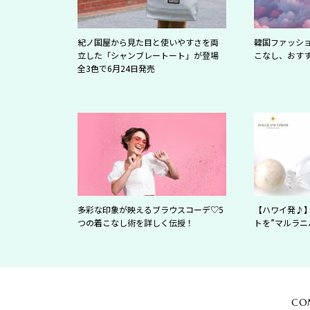
紀ノ国屋から見た目と使いやすさを両
韓国ファッシ
立した「シャンブレートート」が登場
こなし、おす
全3色で6月24日発売
多彩な印象が映えるブラウスコーデ♡5
【ハワイ発♪
つの着こなし術を詳しく伝授！
トを”マルラニ
CO