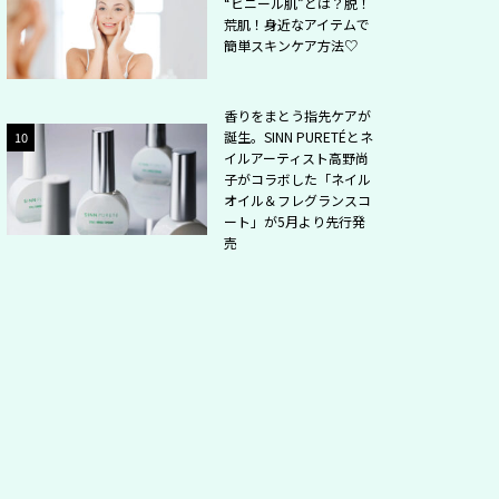
“ビニール肌”とは？脱！
荒肌！身近なアイテムで
簡単スキンケア方法♡
香りをまとう指先ケアが
誕生。SINN PURETÉとネ
10
2
イルアーティスト高野尚
子がコラボした「ネイル
オイル＆フレグランスコ
ート」が5月より先行発
売