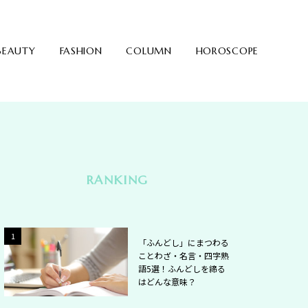
BEAUTY
FASHION
COLUMN
HOROSCOPE
RANKING
2
1
「ふんどし」にまつわる
ことわざ・名言・四字熟
語5選！ふんどしを締る
はどんな意味？