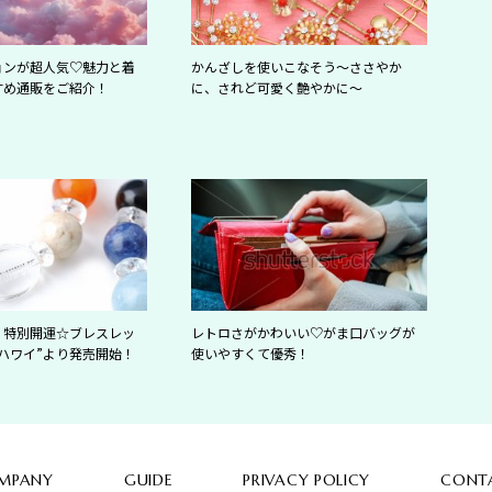
ョンが超人気♡魅力と着
かんざしを使いこなそう～ささやか
すめ通販をご紹介！
に、されど可愛く艶やかに～
】特別開運☆ブレスレッ
レトロさがかわいい♡がま口バッグが
ハワイ”より発売開始！
使いやすくて優秀！
MPANY
GUIDE
PRIVACY POLICY
CONT