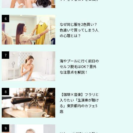
2
6
なぜ同じ服を2色買い？
色違いで買ってしまう人
の心理とは？
2
7
海やプールに行く前日の
セルフ脱毛はOK？意外
な注意点を解説！
2
8
【珈琲×音楽】フラリと
入りたい「生演奏が聴け
る」東京都内のカフェ5
店
2
9